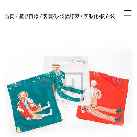
首頁
/
產品目錄
/
客製化-袋款訂製
/ 客製化-帆布袋