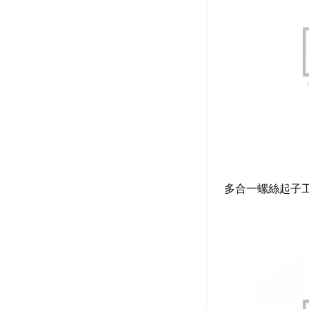
多合一螺絲起子