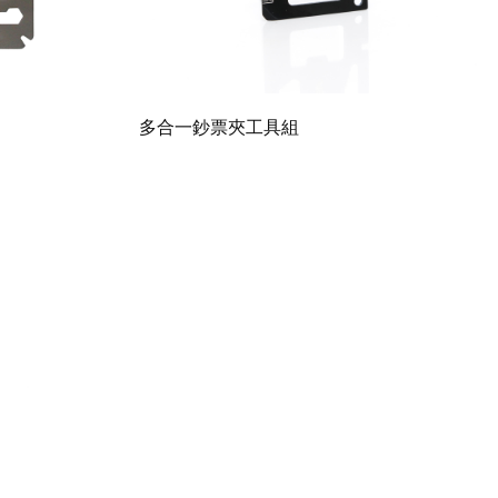
多合一鈔票夾工具組